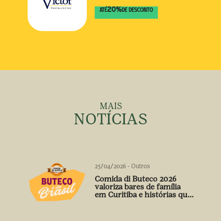
20
%
ATÉ
DE DESCONTO
MAIS
NOTÍCIAS
25/04/2026
-
Outros
Comida di Buteco 2026
valoriza bares de família
em Curitiba e histórias que
vão além do prato