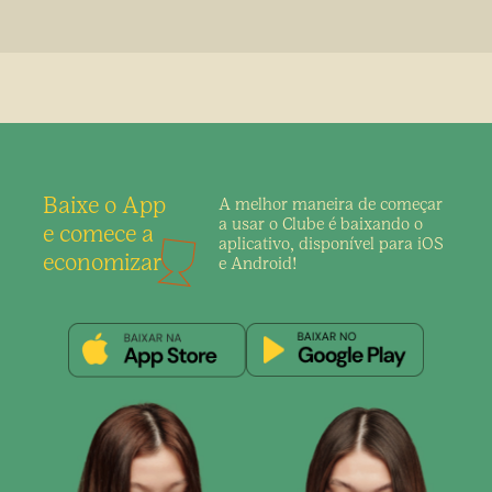
Baixe o App
A melhor maneira de
começar
a usar o Clube é
baixando o
e comece a
aplicativo,
disponível para iOS
economizar
e Android!