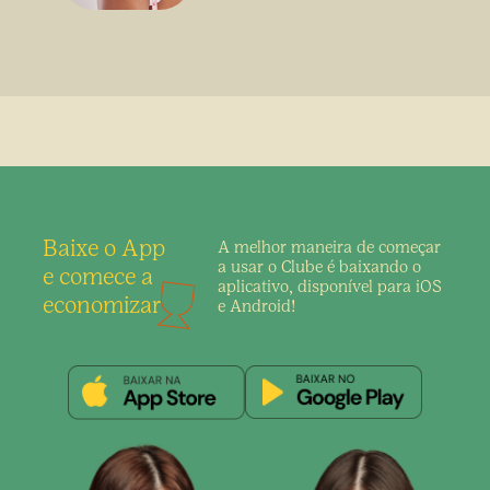
Baixe o App
A melhor maneira de
começar
a usar o Clube é
baixando o
e comece a
aplicativo,
disponível para iOS
economizar
e Android!