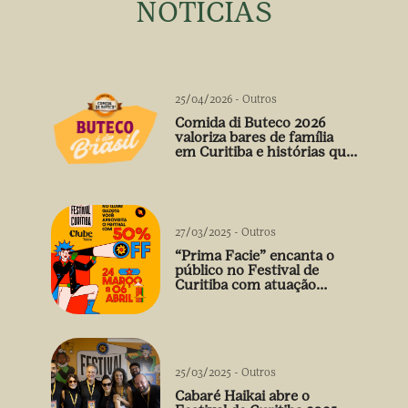
NOTÍCIAS
25/04/2026
-
Outros
Comida di Buteco 2026
valoriza bares de família
em Curitiba e histórias que
vão além do prato
27/03/2025
-
Outros
“Prima Facie” encanta o
público no Festival de
Curitiba com atuação
arrebatadora de Débora
Falabella
25/03/2025
-
Outros
Cabaré Haikai abre o