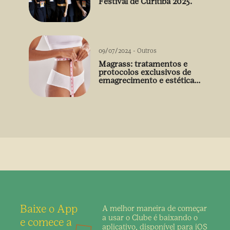
Festival de Curitiba 2025.
09/07/2024
-
Outros
Magrass: tratamentos e
protocolos exclusivos de
emagrecimento e estética
sem uso de medicamento
Baixe o App
A melhor maneira de
começar
a usar o Clube é
baixando o
e comece a
aplicativo,
disponível para iOS