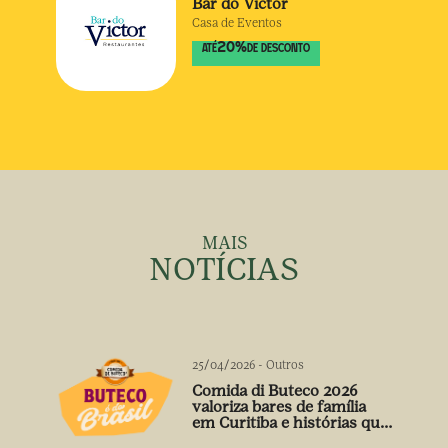
Bar do Victor
Casa de Eventos
20
%
ATÉ
DE DESCONTO
MAIS
NOTÍCIAS
25/04/2026
-
Outros
Comida di Buteco 2026
valoriza bares de família
em Curitiba e histórias que
vão além do prato