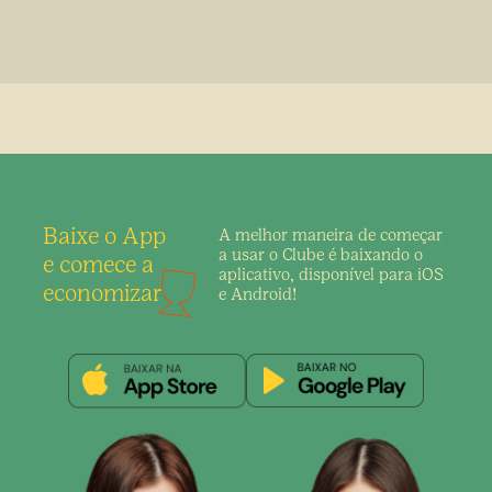
Baixe o App
A melhor maneira de
começar
a usar o Clube é
baixando o
e comece a
aplicativo,
disponível para iOS
economizar
e Android!