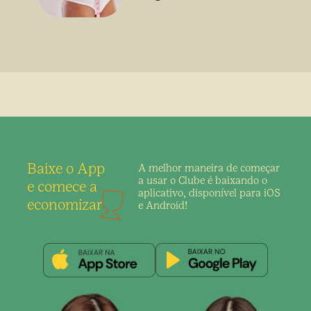
sem uso de medicamento
Baixe o App
A melhor maneira de
começar
a usar o Clube é
baixando o
e comece a
aplicativo,
disponível para iOS
economizar
e Android!