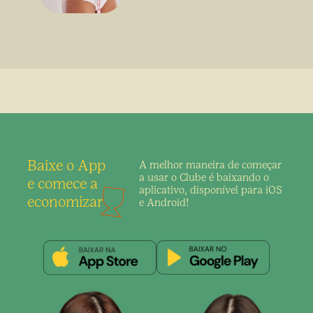
sem uso de medicamento
Baixe o App
A melhor maneira de
começar
a usar o Clube é
baixando o
e comece a
aplicativo,
disponível para iOS
economizar
e Android!