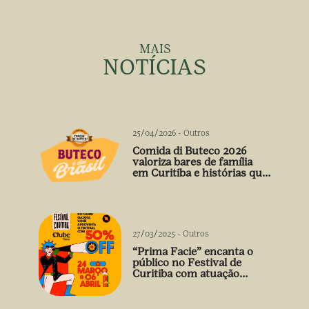
MAIS
NOTÍCIAS
25/04/2026
-
Outros
Comida di Buteco 2026
valoriza bares de família
em Curitiba e histórias que
vão além do prato
27/03/2025
-
Outros
“Prima Facie” encanta o
público no Festival de
Curitiba com atuação
arrebatadora de Débora
Falabella