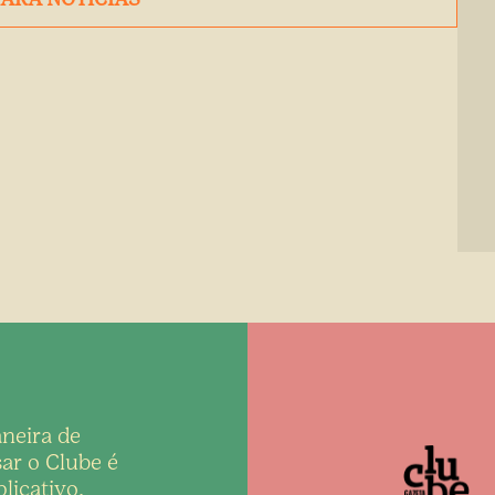
neira de
ar o Clube é
licativo,