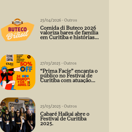
25/04/2026
-
Outros
Comida di Buteco 2026
valoriza bares de família
em Curitiba e histórias
que vão além do prato
27/03/2025
-
Outros
“Prima Facie” encanta o
público no Festival de
Curitiba com atuação
arrebatadora de Débora
Falabella
25/03/2025
-
Outros
Cabaré Haikai abre o
Festival de Curitiba
2025.