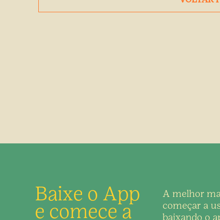
Baixe o App
A melhor ma
e comece a
começar a us
baixando o ap