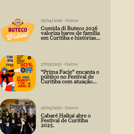
25/04/2026
-
Outros
Comida di Buteco 2026
valoriza bares de família
em Curitiba e histórias
que vão além do prato
27/03/2025
-
Outros
“Prima Facie” encanta o
público no Festival de
Curitiba com atuação
arrebatadora de Débora
Falabella
25/03/2025
-
Outros
Cabaré Haikai abre o
Festival de Curitiba
2025.