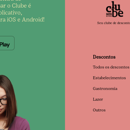
ar o Clube é
licativo,
ra iOS e Android!
Seu clube de descont
Descontos
Todos os descontos
Estabelecimentos
Gastronomia
Lazer
Outros