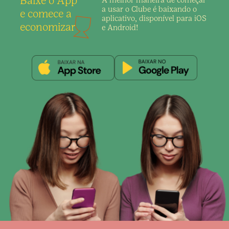
Baixe o App
A melhor maneira de
começar
a usar o Clube é
baixando o
e comece a
aplicativo,
disponível para iOS
economizar
e Android!