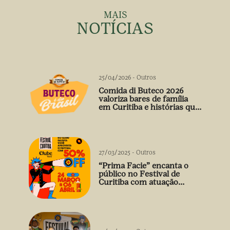
MAIS
NOTÍCIAS
25/04/2026
-
Outros
Comida di Buteco 2026
valoriza bares de família
em Curitiba e histórias que
vão além do prato
27/03/2025
-
Outros
“Prima Facie” encanta o
público no Festival de
Curitiba com atuação
arrebatadora de Débora
Falabella