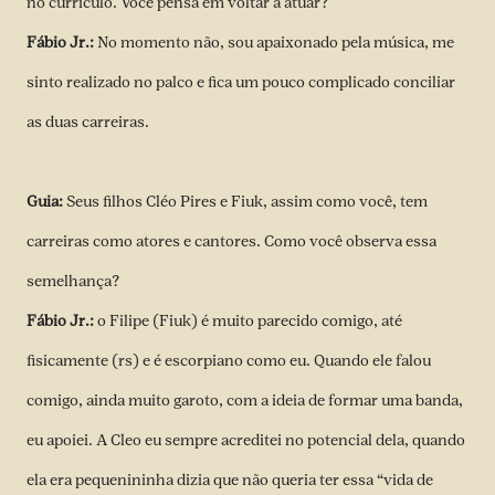
no currículo. Você pensa em voltar a atuar?
Fábio Jr.:
No momento não, sou apaixonado pela música, me
sinto realizado no palco e fica um pouco complicado conciliar
as duas carreiras.
Guia:
Seus filhos Cléo Pires e Fiuk, assim como você, tem
carreiras como atores e cantores. Como você observa essa
semelhança?
Fábio Jr.:
o Filipe (Fiuk) é muito parecido comigo, até
fisicamente (rs) e é escorpiano como eu. Quando ele falou
comigo, ainda muito garoto, com a ideia de formar uma banda,
eu apoiei. A Cleo eu sempre acreditei no potencial dela, quando
ela era pequenininha dizia que não queria ter essa “vida de