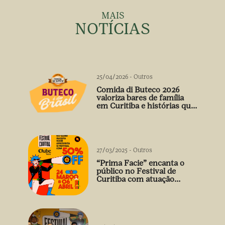
MAIS
NOTÍCIAS
25/04/2026
-
Outros
Comida di Buteco 2026
valoriza bares de família
em Curitiba e histórias que
vão além do prato
27/03/2025
-
Outros
“Prima Facie” encanta o
público no Festival de
Curitiba com atuação
arrebatadora de Débora
Falabella