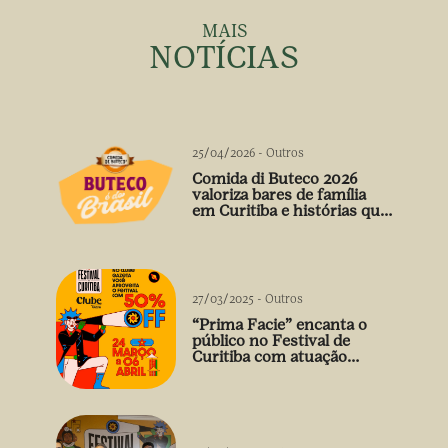
MAIS
NOTÍCIAS
25/04/2026
-
Outros
Comida di Buteco 2026
valoriza bares de família
em Curitiba e histórias que
vão além do prato
27/03/2025
-
Outros
“Prima Facie” encanta o
público no Festival de
Curitiba com atuação
arrebatadora de Débora
Falabella