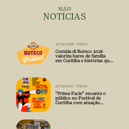
MAIS
NOTÍCIAS
25/04/2026
-
Outros
Comida di Buteco 2026
valoriza bares de família
em Curitiba e histórias que
vão além do prato
27/03/2025
-
Outros
“Prima Facie” encanta o
público no Festival de
Curitiba com atuação
arrebatadora de Débora
Falabella