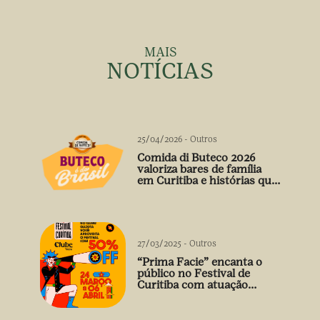
MAIS
NOTÍCIAS
25/04/2026
-
Outros
Comida di Buteco 2026
valoriza bares de família
em Curitiba e histórias que
vão além do prato
27/03/2025
-
Outros
“Prima Facie” encanta o
público no Festival de
Curitiba com atuação
arrebatadora de Débora
Falabella