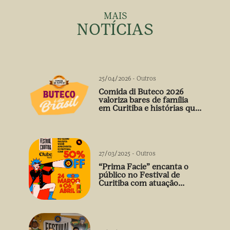
MAIS
NOTÍCIAS
25/04/2026
-
Outros
Comida di Buteco 2026
valoriza bares de família
em Curitiba e histórias que
vão além do prato
27/03/2025
-
Outros
“Prima Facie” encanta o
público no Festival de
Curitiba com atuação
arrebatadora de Débora
Falabella