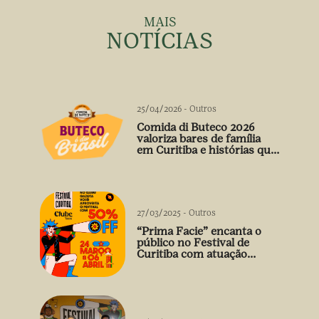
MAIS
NOTÍCIAS
25/04/2026
-
Outros
Comida di Buteco 2026
valoriza bares de família
em Curitiba e histórias que
vão além do prato
27/03/2025
-
Outros
“Prima Facie” encanta o
público no Festival de
Curitiba com atuação
arrebatadora de Débora
Falabella