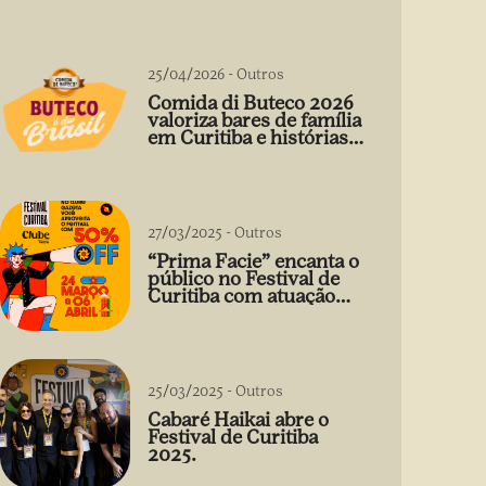
25/04/2026
-
Outros
Comida di Buteco 2026
valoriza bares de família
em Curitiba e histórias
que vão além do prato
27/03/2025
-
Outros
“Prima Facie” encanta o
público no Festival de
Curitiba com atuação
arrebatadora de Débora
Falabella
25/03/2025
-
Outros
Cabaré Haikai abre o
Festival de Curitiba
2025.