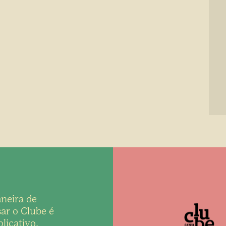
neira de
ar o Clube é
licativo,