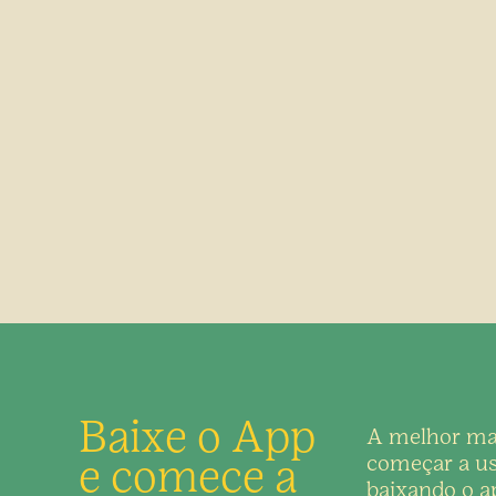
Baixe o App
A melhor ma
e comece a
começar a us
baixando o ap