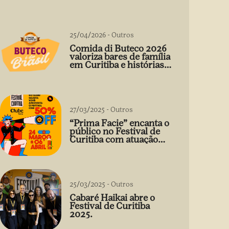
25/04/2026
-
Outros
Comida di Buteco 2026
valoriza bares de família
em Curitiba e histórias
que vão além do prato
27/03/2025
-
Outros
“Prima Facie” encanta o
público no Festival de
Curitiba com atuação
arrebatadora de Débora
Falabella
25/03/2025
-
Outros
Cabaré Haikai abre o
Festival de Curitiba
2025.