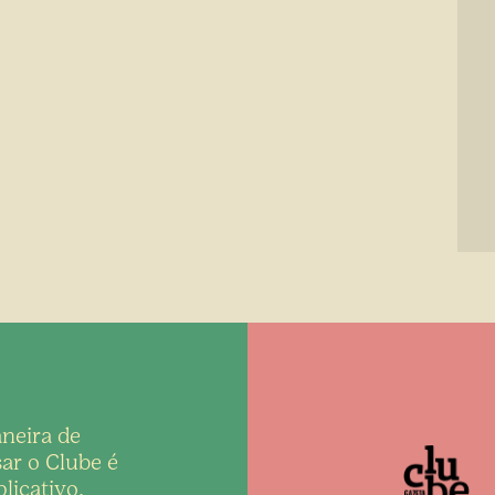
neira de
ar o Clube é
licativo,