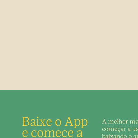
Baixe o App
A melhor ma
e comece a
começar a us
baixando o ap