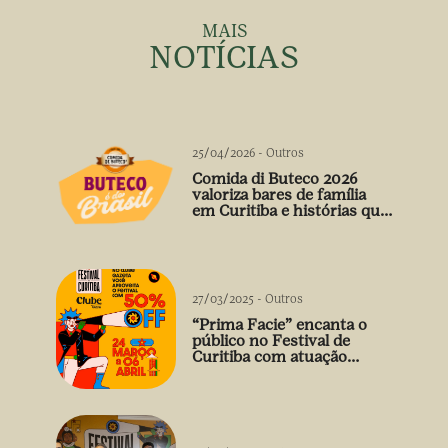
MAIS
NOTÍCIAS
25/04/2026
-
Outros
Comida di Buteco 2026
valoriza bares de família
em Curitiba e histórias que
vão além do prato
27/03/2025
-
Outros
“Prima Facie” encanta o
público no Festival de
Curitiba com atuação
arrebatadora de Débora
Falabella