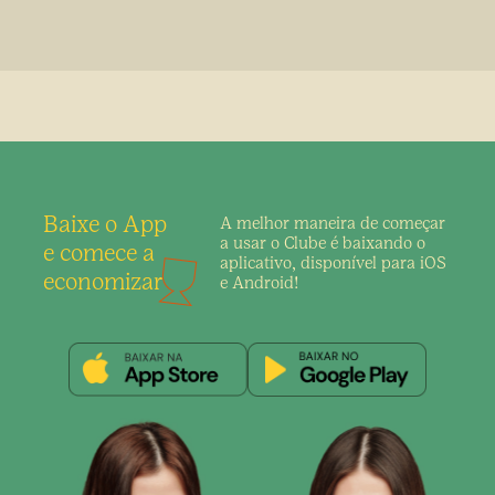
Baixe o App
A melhor maneira de
começar
a usar o Clube é
baixando o
e comece a
aplicativo,
disponível para iOS
economizar
e Android!