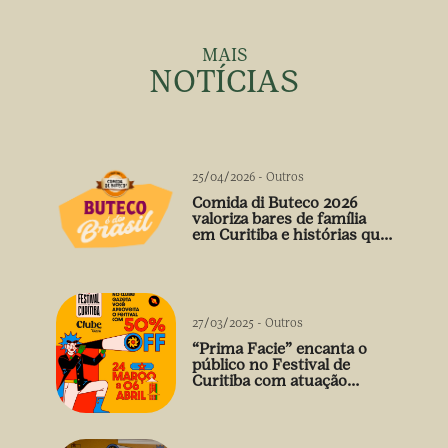
MAIS
NOTÍCIAS
25/04/2026
-
Outros
Comida di Buteco 2026
valoriza bares de família
em Curitiba e histórias que
vão além do prato
27/03/2025
-
Outros
“Prima Facie” encanta o
público no Festival de
Curitiba com atuação
arrebatadora de Débora
Falabella