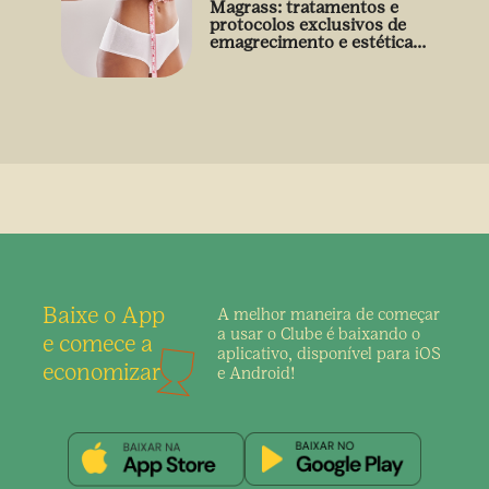
Magrass: tratamentos e
protocolos exclusivos de
emagrecimento e estética
sem uso de medicamento
Baixe o App
A melhor maneira de
começar
a usar o Clube é
baixando o
e comece a
aplicativo,
disponível para iOS
economizar
e Android!