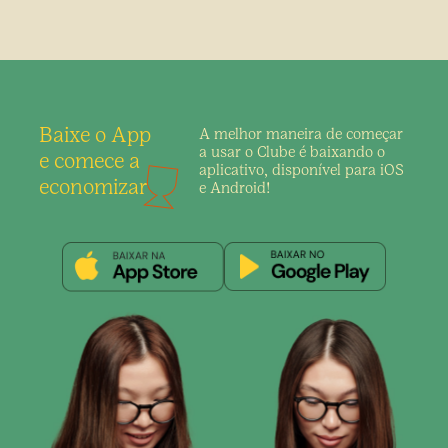
Baixe o App
A melhor maneira de
começar
a usar o Clube é
baixando o
e comece a
aplicativo,
disponível para iOS
economizar
e Android!