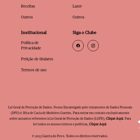
Receitas
Lazer
Outros
Outros
Institucional
Siga o Clube
Política de
Privacidade
Petição de titulares
Termos de uso
Lei Geral de Proteção de Dados. Nosso Encarregado pelo tratamento de Dados Pessoais
(DPO) é: Rita de Cacia de Medeiros Guerim. Para entrar em contato exclusivamente
sobre assuntos referentes à Lei Geral de Proteção de Dados (LGPD),
Clique Aqui
. Para
ler todos os nossos termos e políticas,
Clique Aqui
.
© 2023 Gazeta do Povo. Todos os direitos reservados.
Clube Premia