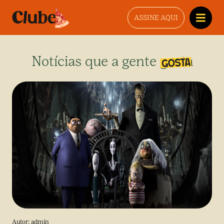
ASSINE AQUI
Notícias que a gente gosta
Autor:
admin