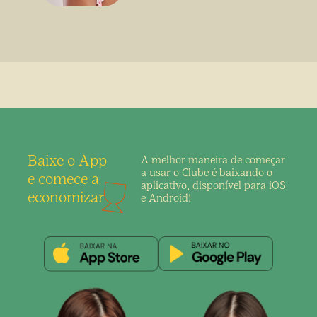
Baixe o App
A melhor maneira de
começar
a usar o Clube é
baixando o
e comece a
aplicativo,
disponível para iOS
economizar
e Android!