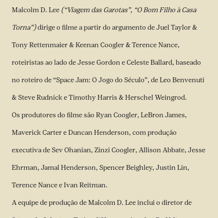
Malcolm D. Lee
(“Viagem das Garotas”, “O Bom Filho à Casa
Torna”)
dirige o filme a partir do argumento de Juel Taylor &
Tony Rettenmaier & Keenan Coogler & Terence Nance,
roteiristas ao lado de Jesse Gordon e Celeste Ballard, baseado
no roteiro de “Space Jam: O Jogo do Século”, de Leo Benvenuti
& Steve Rudnick e Timothy Harris & Herschel Weingrod.
Os produtores do filme são Ryan Coogler, LeBron James,
Maverick Carter e Duncan Henderson, com produção
executiva de Sev Ohanian, Zinzi Coogler, Allison Abbate, Jesse
Ehrman, Jamal Henderson, Spencer Beighley, Justin Lin,
Terence Nance e Ivan Reitman.
A equipe de produção de Malcolm D. Lee inclui o diretor de