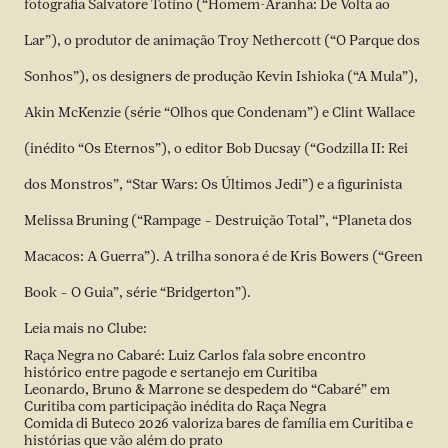
fotografia Salvatore Totino (“Homem-Aranha: De Volta ao
Lar”), o produtor de animação Troy Nethercott (“O Parque dos
Sonhos”), os designers de produção Kevin Ishioka (“A Mula”),
Akin McKenzie (série “Olhos que Condenam”) e Clint Wallace
(inédito “Os Eternos”), o editor Bob Ducsay (“Godzilla II: Rei
dos Monstros”, “Star Wars: Os Últimos Jedi”) e a figurinista
Melissa Bruning (“Rampage – Destruição Total”, “Planeta dos
Macacos: A Guerra”). A trilha sonora é de Kris Bowers (“Green
Book – O Guia”, série “Bridgerton”).
Leia mais no Clube:
Raça Negra no Cabaré: Luiz Carlos fala sobre encontro
histórico entre pagode e sertanejo em Curitiba
Leonardo, Bruno & Marrone se despedem do “Cabaré” em
Curitiba com participação inédita do Raça Negra
Comida di Buteco 2026 valoriza bares de família em Curitiba e
histórias que vão além do prato