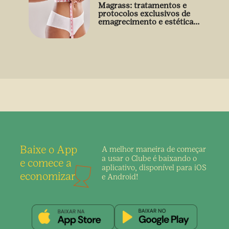
Magrass: tratamentos e
protocolos exclusivos de
emagrecimento e estética
sem uso de medicamento
Baixe o App
A melhor maneira de
começar
a usar o Clube é
baixando o
e comece a
aplicativo,
disponível para iOS
economizar
e Android!