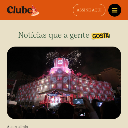
ASSINE AQUI
Notícias que a gente gosta
Autor:
admin