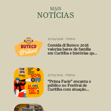
MAIS
NOTÍCIAS
25/04/2026
-
Outros
Comida di Buteco 2026
valoriza bares de família
em Curitiba e histórias que
vão além do prato
27/03/2025
-
Outros
“Prima Facie” encanta o
público no Festival de
Curitiba com atuação
arrebatadora de Débora
Falabella