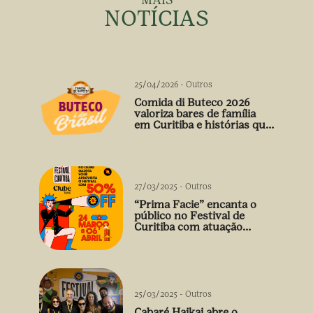
MAIS
NOTÍCIAS
25/04/2026
-
Outros
Comida di Buteco 2026
valoriza bares de família
em Curitiba e histórias que
vão além do prato
27/03/2025
-
Outros
“Prima Facie” encanta o
público no Festival de
Curitiba com atuação
arrebatadora de Débora
Falabella
25/03/2025
-
Outros
Cabaré Haikai abre o