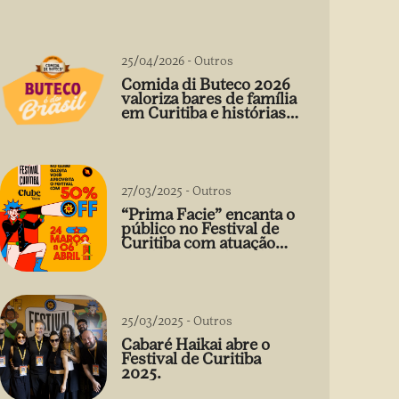
25/04/2026
-
Outros
Comida di Buteco 2026
valoriza bares de família
em Curitiba e histórias
que vão além do prato
27/03/2025
-
Outros
“Prima Facie” encanta o
público no Festival de
Curitiba com atuação
arrebatadora de Débora
Falabella
25/03/2025
-
Outros
Cabaré Haikai abre o
Festival de Curitiba
2025.