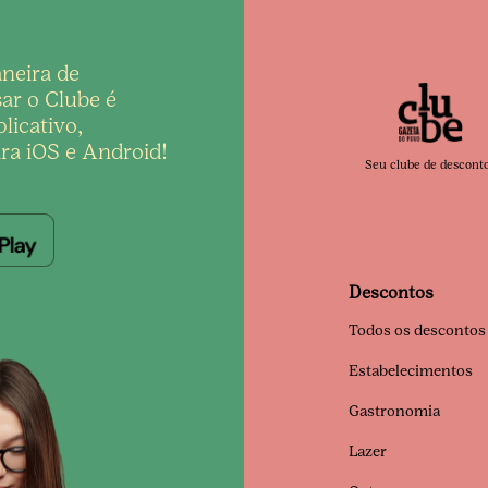
neira de
ar o Clube é
licativo,
ra iOS e Android!
Seu clube de descont
Descontos
Todos os descontos
Estabelecimentos
Gastronomia
Lazer