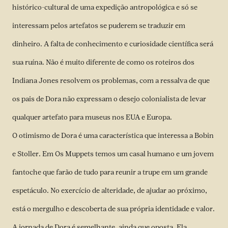
histórico-cultural de uma expedição antropológica e só se
interessam pelos artefatos se puderem se traduzir em
dinheiro. A falta de conhecimento e curiosidade científica será
sua ruína. Não é muito diferente de como os roteiros dos
Indiana Jones resolvem os problemas, com a ressalva de que
os pais de Dora não expressam o desejo colonialista de levar
qualquer artefato para museus nos EUA e Europa.
O otimismo de Dora é uma característica que interessa a Bobin
e Stoller. Em Os Muppets temos um casal humano e um jovem
fantoche que farão de tudo para reunir a trupe em um grande
espetáculo. No exercício de alteridade, de ajudar ao próximo,
está o mergulho e descoberta de sua própria identidade e valor.
A jornada de Dora é semelhante, ainda que oposta. Ela