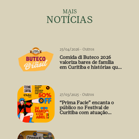
MAIS
NOTÍCIAS
25/04/2026
-
Outros
Comida di Buteco 2026
valoriza bares de família
em Curitiba e histórias que
vão além do prato
27/03/2025
-
Outros
“Prima Facie” encanta o
público no Festival de
Curitiba com atuação
arrebatadora de Débora
Falabella