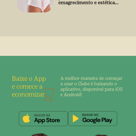
emagrecimento e estética
sem uso de medicamento
Baixe o App
A melhor maneira de
começar
a usar o Clube é
baixando o
e comece a
aplicativo,
disponível para iOS
economizar
e Android!