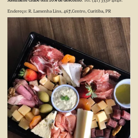
Assinante Clube tem 10% de desconto
. Tel: (41) 3538-4848.
Endereço: R. Lamenha Lins, 46
7
,Centro, Curitiba, PR