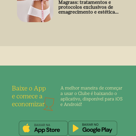
Magrass: tratamentos e
protocolos exclusivos de
emagrecimento e estética
sem uso de medicamento
Baixe o App
A melhor maneira de
começar
a usar o Clube é
baixando o
e comece a
aplicativo,
disponível para iOS
economizar
e Android!