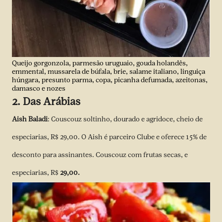
Queijo gorgonzola, parmesão uruguaio, gouda holandês,
emmental, mussarela de búfala, brie, salame italiano, linguiça
húngara, presunto parma, copa, picanha defumada, azeitonas,
damasco e nozes
2. Das Arábias
Aish Baladi
: Couscouz soltinho, dourado e agridoce, cheio de
especiarias, R$ 29,00. O Aish é parceiro Clube e oferece 15% de
desconto para assinantes. Couscouz com frutas secas, e
especiarias, R$
29,00.