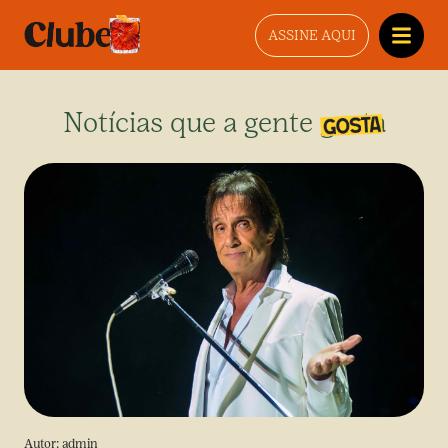
ASSINE AQUI
Notícias que a gente gosta
Autor:
admin