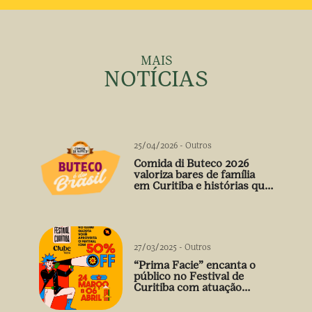
MAIS
NOTÍCIAS
25/04/2026
-
Outros
Comida di Buteco 2026
valoriza bares de família
em Curitiba e histórias que
vão além do prato
27/03/2025
-
Outros
“Prima Facie” encanta o
público no Festival de
Curitiba com atuação
arrebatadora de Débora
Falabella