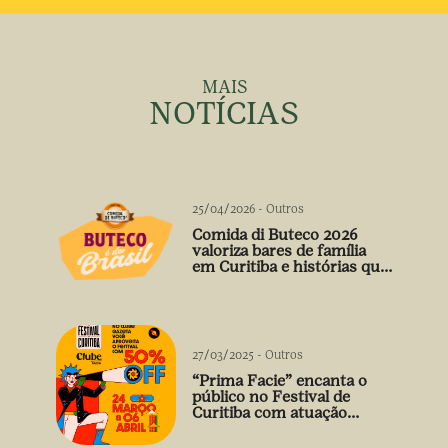
MAIS
NOTÍCIAS
25/04/2026
-
Outros
Comida di Buteco 2026
valoriza bares de família
em Curitiba e histórias que
vão além do prato
27/03/2025
-
Outros
“Prima Facie” encanta o
público no Festival de
Curitiba com atuação
arrebatadora de Débora
Falabella