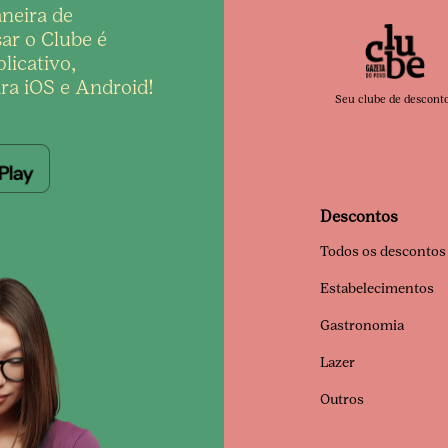
neira de
ar o Clube é
licativo,
ra iOS e Android!
Seu clube de descont
Descontos
Todos os descontos
Estabelecimentos
Gastronomia
Lazer
Outros