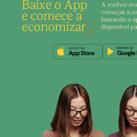
Baixe o App
A melhor ma
e comece a
começar a us
baixando o ap
economizar
disponível pa