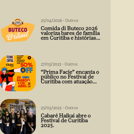
25/04/2026
-
Outros
Comida di Buteco 2026
valoriza bares de família
em Curitiba e histórias
que vão além do prato
27/03/2025
-
Outros
“Prima Facie” encanta o
público no Festival de
Curitiba com atuação
arrebatadora de Débora
Falabella
25/03/2025
-
Outros
Cabaré Haikai abre o
Festival de Curitiba
2025.