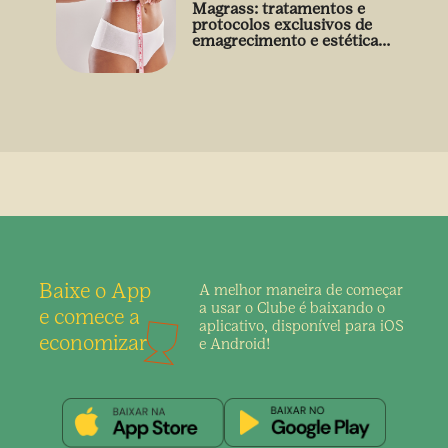
Magrass: tratamentos e
protocolos exclusivos de
emagrecimento e estética
sem uso de medicamento
Baixe o App
A melhor maneira de
começar
a usar o Clube é
baixando o
e comece a
aplicativo,
disponível para iOS
economizar
e Android!