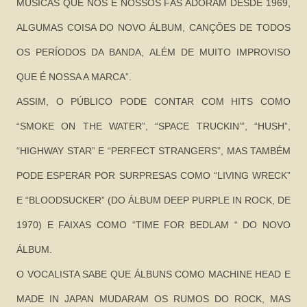
MÚSICAS QUE NÓS E NOSSOS FÃS ADORAM DESDE 1969,
ALGUMAS COISA DO NOVO ÁLBUM, CANÇÕES DE TODOS
OS PERÍODOS DA BANDA, ALÉM DE MUITO IMPROVISO
QUE É NOSSA A MARCA”.
ASSIM, O PÚBLICO PODE CONTAR COM HITS COMO
“SMOKE ON THE WATER”, “SPACE TRUCKIN’”, “HUSH”,
“HIGHWAY STAR” E “PERFECT STRANGERS”, MAS TAMBÉM
PODE ESPERAR POR SURPRESAS COMO “LIVING WRECK”
E “BLOODSUCKER” (DO ÁLBUM DEEP PURPLE IN ROCK, DE
1970) E FAIXAS COMO “TIME FOR BEDLAM “ DO NOVO
ÁLBUM.
O VOCALISTA SABE QUE ÁLBUNS COMO MACHINE HEAD E
MADE IN JAPAN MUDARAM OS RUMOS DO ROCK, MAS