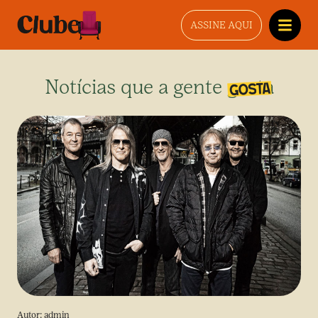
ASSINE AQUI
Notícias que a gente gosta
Autor:
admin