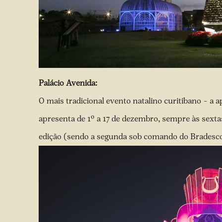
Palácio Avenida:
O mais tradicional evento natalino curitibano – a 
apresenta de 1º a 17 de dezembro, sempre às sexta
edição (sendo a segunda sob comando do Bradesc