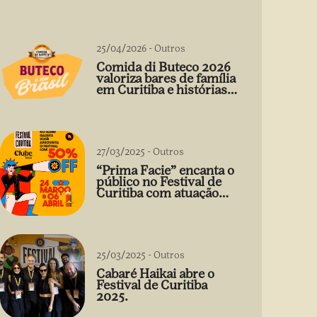
25/04/2026
-
Outros
Comida di Buteco 2026
valoriza bares de família
em Curitiba e histórias
que vão além do prato
27/03/2025
-
Outros
“Prima Facie” encanta o
público no Festival de
Curitiba com atuação
arrebatadora de Débora
Falabella
25/03/2025
-
Outros
Cabaré Haikai abre o
Festival de Curitiba
2025.