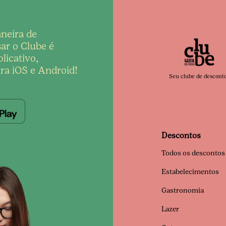
neira de
ar o Clube é
licativo,
ra iOS e Android!
Seu clube de descont
Descontos
Todos os descontos
Estabelecimentos
Gastronomia
Lazer