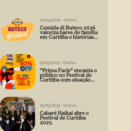
25/04/2026
-
Outros
Comida di Buteco 2026
valoriza bares de família
em Curitiba e histórias
que vão além do prato
27/03/2025
-
Outros
“Prima Facie” encanta o
público no Festival de
Curitiba com atuação
arrebatadora de Débora
Falabella
25/03/2025
-
Outros
Cabaré Haikai abre o
Festival de Curitiba
2025.