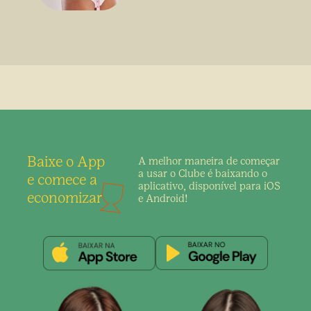
Baixe o App
A melhor maneira de
começar
a usar o Clube é
baixando o
e comece a
aplicativo,
disponível para iOS
economizar
e Android!