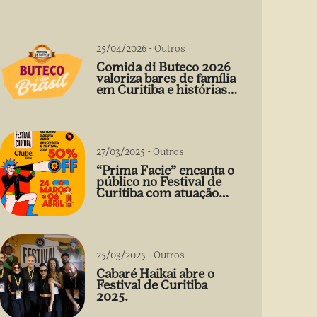
25/04/2026
-
Outros
Comida di Buteco 2026
valoriza bares de família
em Curitiba e histórias
que vão além do prato
27/03/2025
-
Outros
“Prima Facie” encanta o
público no Festival de
Curitiba com atuação
arrebatadora de Débora
Falabella
25/03/2025
-
Outros
Cabaré Haikai abre o
Festival de Curitiba
2025.