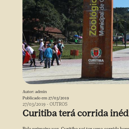
Autor:
admin
Publicado em
27/03/2019
27/03/2019
-
OUTROS
Curitiba terá corrida iné
Pela primeira vez, Curitiba vai ter uma corrida be