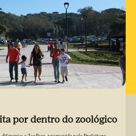
dita por dentro do zoológico
m diferente: a ZooRun, promovida pela Prefeitura,