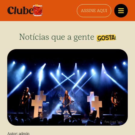
ASSINE AQUI
Notícias que a gente gosta
Autor:
admin