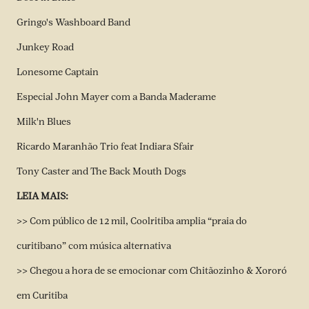
Gringo's Washboard Band
Junkey Road
Lonesome Captain
Especial John Mayer com a Banda Maderame
Milk'n Blues
Ricardo Maranhão Trio feat Indiara Sfair
Tony Caster and The Back Mouth Dogs
LEIA MAIS:
>> Com público de 12 mil, Coolritiba amplia “praia do
curitibano” com música alternativa
>> Chegou a hora de se emocionar com Chitãozinho & Xororó
em Curitiba