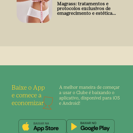
Magrass: tratamentos e
protocolos exclusivos de
emagrecimento e estética
sem uso de medicamento
Baixe o App
A melhor maneira de
começar
a usar o Clube é
baixando o
e comece a
aplicativo,
disponível para iOS
economizar
e Android!