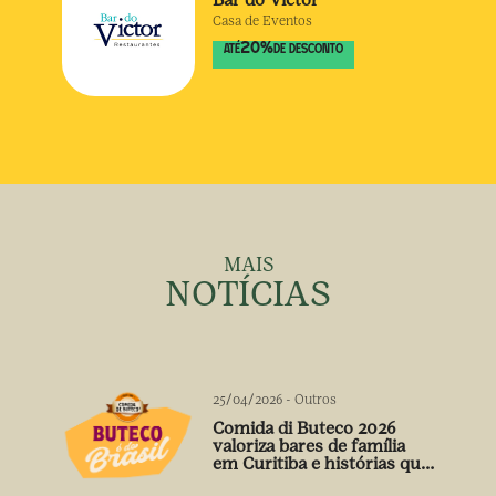
Casa de Eventos
20
%
ATÉ
DE DESCONTO
MAIS
NOTÍCIAS
25/04/2026
-
Outros
Comida di Buteco 2026
valoriza bares de família
em Curitiba e histórias que
vão além do prato