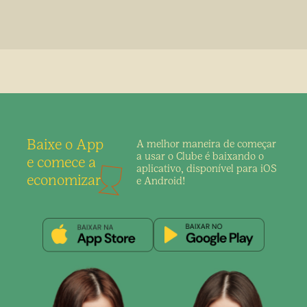
Baixe o App
A melhor maneira de
começar
a usar o Clube é
baixando o
e comece a
aplicativo,
disponível para iOS
economizar
e Android!