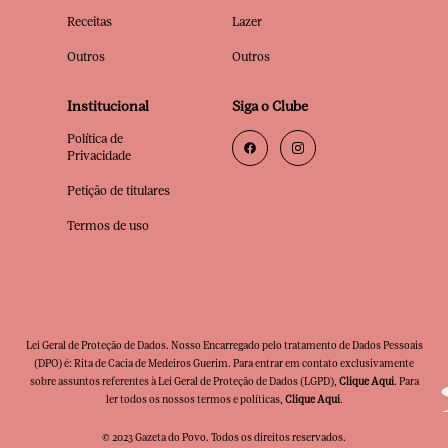
Receitas
Lazer
Outros
Outros
Institucional
Siga o Clube
Política de
Privacidade
Petição de titulares
Termos de uso
Lei Geral de Proteção de Dados. Nosso Encarregado pelo tratamento de Dados Pessoais
(DPO) é: Rita de Cacia de Medeiros Guerim. Para entrar em contato exclusivamente
sobre assuntos referentes à Lei Geral de Proteção de Dados (LGPD),
Clique Aqui
. Para
ler todos os nossos termos e políticas,
Clique Aqui
.
© 2023 Gazeta do Povo. Todos os direitos reservados.
Clube Premia