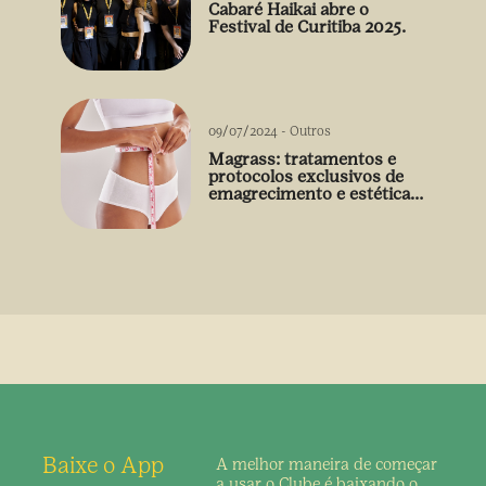
Cabaré Haikai abre o
Festival de Curitiba 2025.
09/07/2024
-
Outros
Magrass: tratamentos e
protocolos exclusivos de
emagrecimento e estética
sem uso de medicamento
Baixe o App
A melhor maneira de
começar
a usar o Clube é
baixando o