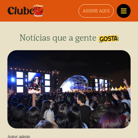
ASSINE AQUI
Notícias que a gente gosta
Autor:
admin