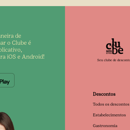
neira de
ar o Clube é
licativo,
ra iOS e Android!
Seu clube de descont
Descontos
Todos os descontos
Estabelecimentos
Gastronomia