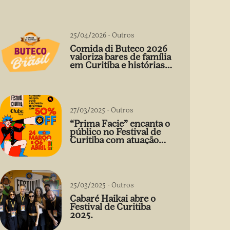
25/04/2026
-
Outros
Comida di Buteco 2026
valoriza bares de família
em Curitiba e histórias
que vão além do prato
27/03/2025
-
Outros
“Prima Facie” encanta o
público no Festival de
Curitiba com atuação
arrebatadora de Débora
Falabella
25/03/2025
-
Outros
Cabaré Haikai abre o
Festival de Curitiba
2025.