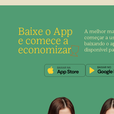
Baixe o App
A melhor ma
e comece a
começar a us
baixando o ap
economizar
disponível pa