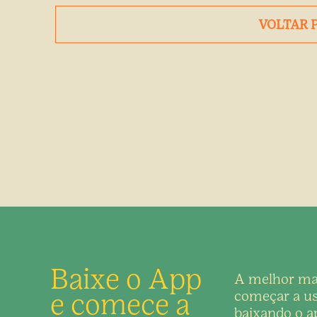
VOLTAR 
Baixe o App
A melhor ma
e comece a
começar a us
baixando o ap