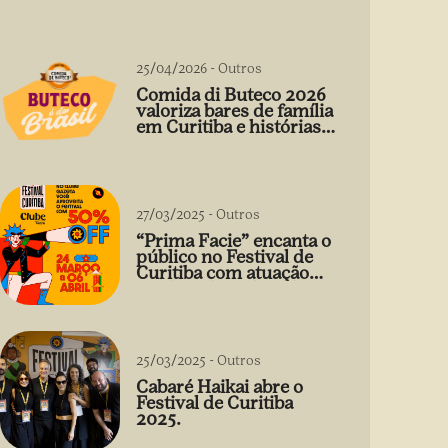
25/04/2026
-
Outros
Comida di Buteco 2026
valoriza bares de família
em Curitiba e histórias
que vão além do prato
27/03/2025
-
Outros
“Prima Facie” encanta o
público no Festival de
Curitiba com atuação
arrebatadora de Débora
Falabella
25/03/2025
-
Outros
Cabaré Haikai abre o
Festival de Curitiba
2025.