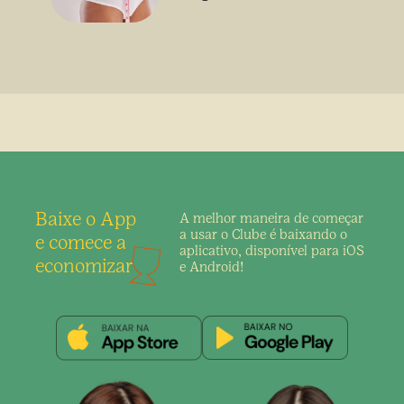
sem uso de medicamento
Baixe o App
A melhor maneira de
começar
a usar o Clube é
baixando o
e comece a
aplicativo,
disponível para iOS
economizar
e Android!