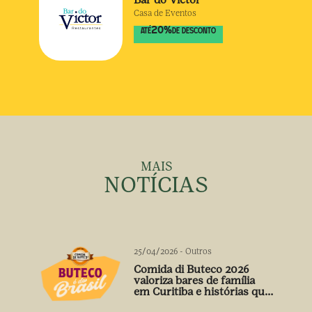
Casa de Eventos
20
%
ATÉ
DE DESCONTO
MAIS
NOTÍCIAS
25/04/2026
-
Outros
Comida di Buteco 2026
valoriza bares de família
em Curitiba e histórias que
vão além do prato