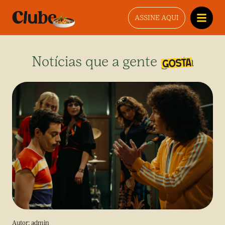
ASSINE AQUI
Notícias que a gente gosta
Autor:
admin