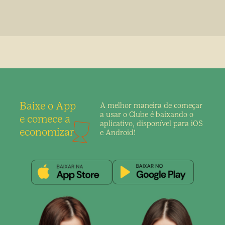
Baixe o App
A melhor maneira de
começar
a usar o Clube é
baixando o
e comece a
aplicativo,
disponível para iOS
economizar
e Android!