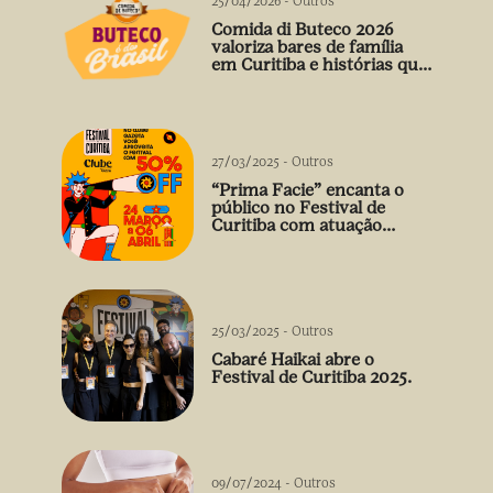
25/04/2026
-
Outros
Comida di Buteco 2026
valoriza bares de família
em Curitiba e histórias que
vão além do prato
27/03/2025
-
Outros
“Prima Facie” encanta o
público no Festival de
Curitiba com atuação
arrebatadora de Débora
Falabella
25/03/2025
-
Outros
Cabaré Haikai abre o
Festival de Curitiba 2025.
09/07/2024
-
Outros