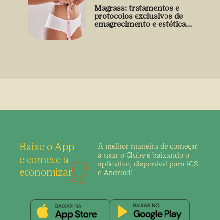
Magrass: tratamentos e
protocolos exclusivos de
emagrecimento e estética
sem uso de medicamento
Baixe o App
A melhor maneira de
começar
a usar o Clube é
baixando o
e comece a
aplicativo,
disponível para iOS
economizar
e Android!