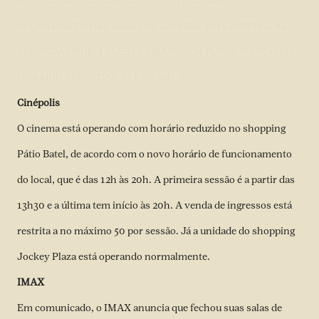
AUTORIDADES LOCAIS ESTÃO DETERMINANDO O
FECHAMENTO DAS SALAS DE CINEMA. EM CURITIBA, ATÉ
SEGUNDA ORDEM ELES PERMANECEM FUNCIONANDO EM
HORÁRIO REDUZIDO, ATÉ ÀS 20H.
Cinépolis
O cinema está operando com horário reduzido no shopping
Pátio Batel, de acordo com o novo horário de funcionamento
do local, que é das 12h às 20h. A primeira sessão é a partir das
13h30 e a última tem início às 20h. A venda de ingressos está
restrita a no máximo 50 por sessão. Já a unidade do shopping
Jockey Plaza está operando normalmente.
IMAX
Em comunicado, o IMAX anuncia que fechou suas salas de